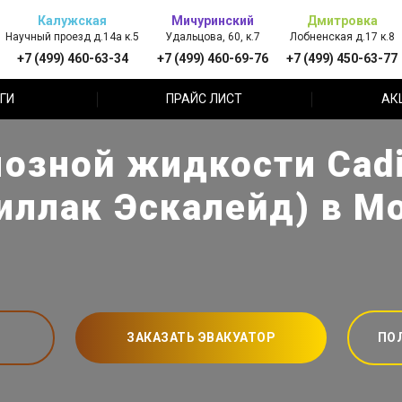
Калужская
Мичуринский
Дмитровка
Научный проезд д.14а к.5
Удальцова, 60, к.7
Лобненская д.17 к.8
+7 (499) 460-63-34
+7 (499) 460-69-76
+7 (499) 450-63-77
ГИ
ПРАЙС ЛИСТ
АК
озной жидкости Cadil
иллак Эскалейд) в М
ЗАКАЗАТЬ ЭВАКУАТОР
ПО