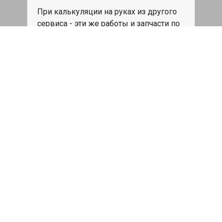
При калькуляции на руках из другого
сервиса - эти же работы и запчасти по
более низкой цене
Записаться
Такси в подарок
При ремонте Кадиллак Эскалейд от 50
000₽ или сроком ремонта более
одного дня, такси до дома по Москве
бесплатно.
Записаться