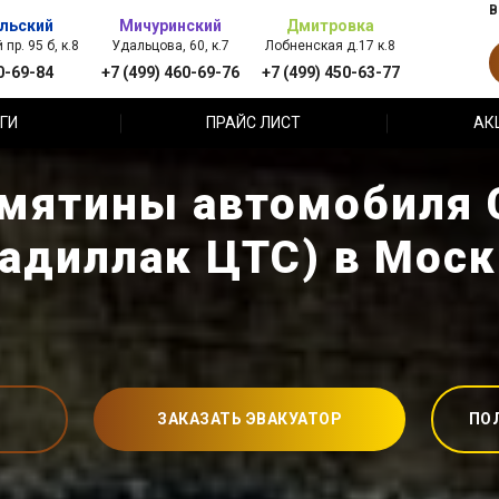
В
льский
Мичуринский
Дмитровка
пр. 95 б, к.8
Удальцова, 60, к.7
Лобненская д.17 к.8
0-69-84
+7 (499) 460-69-76
+7 (499) 450-63-77
ГИ
ПРАЙС ЛИСТ
АК
мятины автомобиля C
Кадиллак ЦТС) в Моск
ЗАКАЗАТЬ ЭВАКУАТОР
ПО