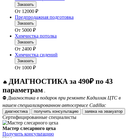
Заказать
От
12000
₽
Предпродажная подготовка
Заказать
От
5000
₽
Химчистка потолка
Заказать
От
2400
₽
Химчистка сидений
Заказать
От
1000
₽
ДИАГНОСТИКА за 490₽ по 43
🔥
параметрам
.
⛔
Диагностика в подарок при ремонте Кадиллак ЦТС в
нашем специализированном автосервисе Cadillac
диагностика
получить консультацию
заявка на эвакуатор
Сертифицированные специалисты
Мастер слесарного цеха
Получить консультацию