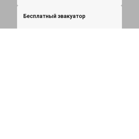
Бесплатный эвакуатор
При ремонте Cadillac CTS ДВС,
эвакуация авто в пределах МКАД в
подарок.
Записаться
Сделаем дешевле
При калькуляции на руках из другого
сервиса - эти же работы и запчасти по
более низкой цене