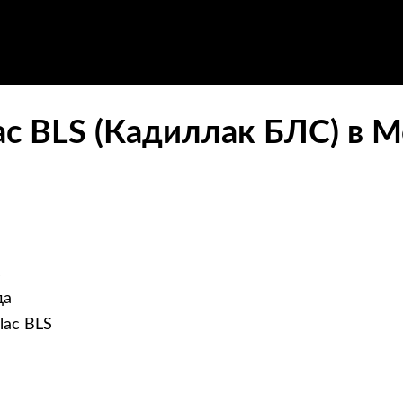
ac BLS (Кадиллак БЛС) в 
c
да
lac BLS