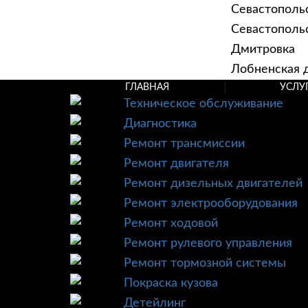
Севастополь
Севастопольск
Дмитровка
Лобненская д
ГЛАВНАЯ
УСЛУ
Техническое обслуживание
Диагностика
Ремонт трансмиссии
Ремонт двигателя
Ремонт дизельных двигателей
Ремонт электрооборудования
Ремонт ходовой
Ремонт рулевого управления
Ремонт тормозной системы
Покраска кузова
Детейлинг