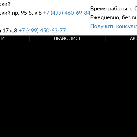
ский
Время работы: с 0
ий пр. 95 б, к.8
+7 (499) 460-69-84
Ежедневно, без в
Получить консул
.17 к.8
+7 (499) 450-63-77
ГИ
ПРАЙС ЛИСТ
АК