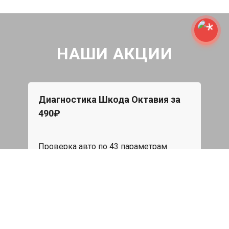
НАШИ АКЦИИ
Диагностика Шкода Октавия за
Бес
490₽
При 
Star
Проверка авто по 43 параметрам
эвак
пода
539 руб
я
Записаться