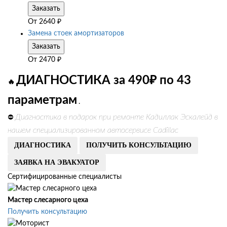
Заказать
От
2640
₽
Замена стоек амортизаторов
Заказать
От
2470
₽
ДИАГНОСТИКА за 490₽ по 43
🔥
параметрам
.
Диагностика в подарок при ремонте Кадиллак Эскалейд в
⛔
нашем специализированном автосервисе Cadillac
ДИАГНОСТИКА
ПОЛУЧИТЬ КОНСУЛЬТАЦИЮ
ЗАЯВКА НА ЭВАКУАТОР
Сертифицированные специалисты
Мастер слесарного цеха
Получить консультацию