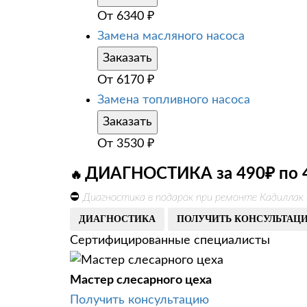
От
6340
₽
Замена масляного насоса
Заказать
От
6170
₽
Замена топливного насоса
Заказать
От
3530
₽
ДИАГНОСТИКА за 490₽ по 
🔥
⛔
Диагностика в подарок при ремонте Кадиллак 
ДИАГНОСТИКА
ПОЛУЧИТЬ КОНСУЛЬТАЦ
Сертифицированные специалисты
Мастер слесарного цеха
Получить консультацию