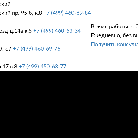
ский
ий пр. 95 б, к.8
+7 (499) 460-69-84
Время работы: с 0
зд д.14а к.5
+7 (499) 460-63-34
Ежедневно, без в
ГИ
ПРАЙС ЛИСТ
АК
й
Получить консул
, к.7
+7 (499) 460-69-76
.17 к.8
+7 (499) 450-63-77