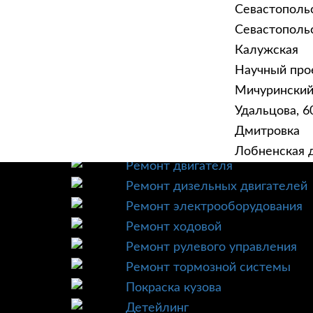
Севастополь
Севастопольск
Калужская
Научный прое
ГЛАВНАЯ
УСЛУ
Мичурински
Техническое обслуживание
Удальцова, 60
Диагностика
Дмитровка
Ремонт трансмиссии
Лобненская д
Ремонт двигателя
Ремонт дизельных двигателей
Ремонт электрооборудования
Ремонт ходовой
Ремонт рулевого управления
Ремонт тормозной системы
Покраска кузова
Детейлинг