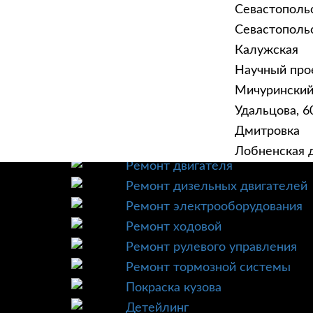
Севастополь
Севастопольск
Калужская
Научный прое
ГЛАВНАЯ
УСЛУ
Мичурински
Техническое обслуживание
Удальцова, 60
Диагностика
Дмитровка
Ремонт трансмиссии
Лобненская д
Ремонт двигателя
Ремонт дизельных двигателей
Ремонт электрооборудования
Ремонт ходовой
Ремонт рулевого управления
Ремонт тормозной системы
Покраска кузова
Детейлинг