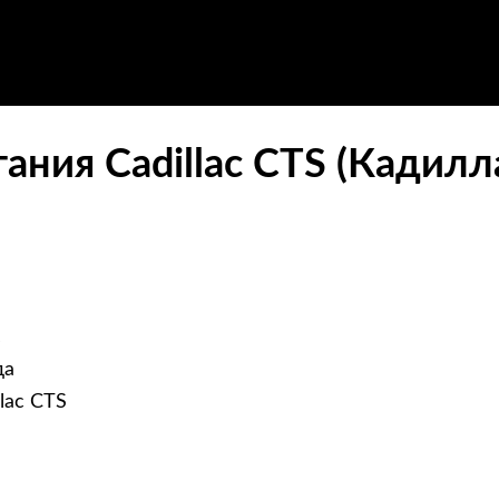
ания Cadillac CTS (Кадил
c
да
lac CTS