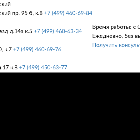
ский
ий пр. 95 б, к.8
+7 (499) 460-69-84
Время работы: с 0
зд д.14а к.5
+7 (499) 460-63-34
Ежедневно, без в
ГИ
ПРАЙС ЛИСТ
АК
й
Получить консул
, к.7
+7 (499) 460-69-76
.17 к.8
+7 (499) 450-63-77