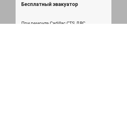
Бесплатный эвакуатор
При ремонте Cadillac CTS ДВС,
эвакуация авто в пределах МКАД в
подарок.
Записаться
Сделаем дешевле
При калькуляции на руках из другого
сервиса - эти же работы и запчасти по
более низкой цене