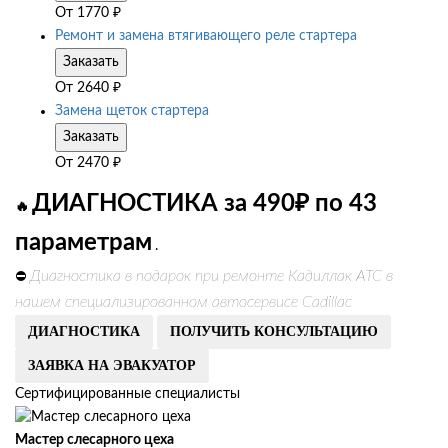
От
1770
₽
Ремонт и замена втягивающего реле стартера
Заказать
От
2640
₽
Замена щеток стартера
Заказать
От
2470
₽
ДИАГНОСТИКА за 490₽ по 43
🔥
параметрам
.
Диагностика в подарок при ремонте Кадиллак АТС в
⛔
нашем специализированном автосервисе Cadillac
ДИАГНОСТИКА
ПОЛУЧИТЬ КОНСУЛЬТАЦИЮ
ЗАЯВКА НА ЭВАКУАТОР
Сертифицированные специалисты
Мастер слесарного цеха