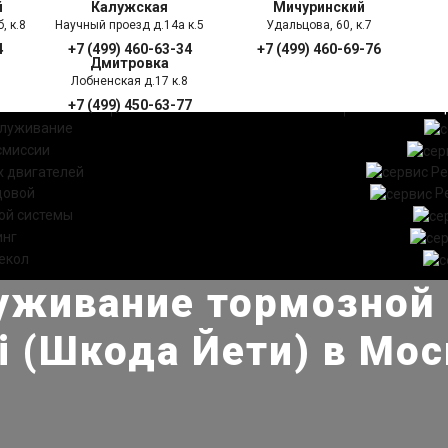
й
Калужская
Мичуринский
, к.8
Научный проезд д.14а к.5
Удальцова, 60, к.7
4
+7 (499) 460-63-34
+7 (499) 460-69-76
Дмитровка
Лобненская д.17 к.8
+7 (499) 450-63-77
УГИ
ПРАЙС ЛИСТ
АКЦ
служивание
смиссии
 двигателей
Ре
довой
Р
ой системы
инг
екол
уживание тормозной
i (Шкода Йети) в Мо