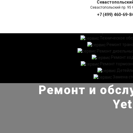
Севастопольски
Севастопольский пр. 95 б
+7 (499) 460-69-8
ГЛАВНАЯ
УСЛ
Техническое об
Ремонт тран
Ремонт дизельных
Ремонт хо
Ремонт тормозн
Детейл
Замена ст
Ремонт и обсл
Yet