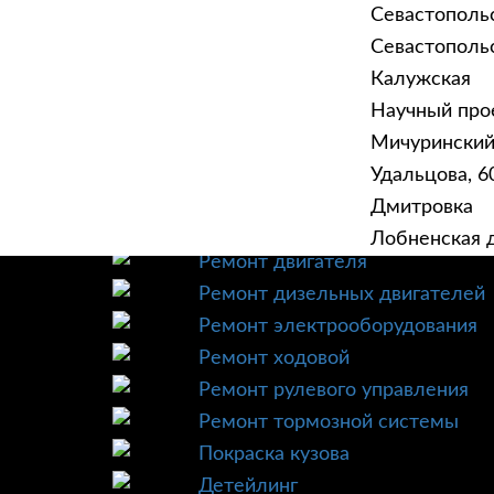
Севастополь
Севастопольск
Калужская
Научный прое
ГЛАВНАЯ
УСЛУ
Мичурински
Техническое обслуживание
Удальцова, 60
Диагностика
Дмитровка
Ремонт трансмиссии
Лобненская д
Ремонт двигателя
Ремонт дизельных двигателей
Ремонт электрооборудования
Ремонт ходовой
Ремонт рулевого управления
Ремонт тормозной системы
Покраска кузова
Детейлинг