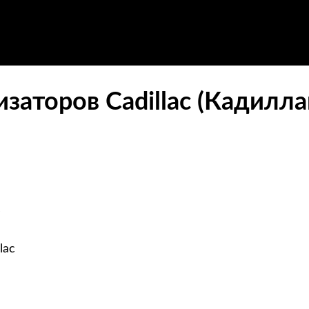
заторов Cadillac (Кадилла
c
lac