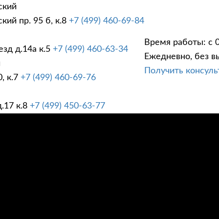
ский
ий пр. 95 б, к.8
+7 (499) 460-69-84
Время работы: с 0
зд д.14а к.5
+7 (499) 460-63-34
Ежедневно, без в
ГИ
ПРАЙС ЛИСТ
АК
й
Получить консул
, к.7
+7 (499) 460-69-76
.17 к.8
+7 (499) 450-63-77