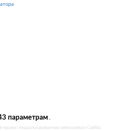
атора
43 параметрам
.
в нашем специализированном автосервисе Cadillac