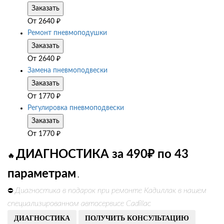
Заказать
От
2640
₽
Ремонт пневмоподушки
Заказать
От
2640
₽
Замена пневмоподвески
Заказать
От
1770
₽
Регулировка пневмоподвески
Заказать
От
1770
₽
ДИАГНОСТИКА за 490₽ по 43
🔥
параметрам
.
Диагностика в подарок при ремонте Кадиллак в нашем
⛔
специализированном автосервисе Cadillac
ДИАГНОСТИКА
ПОЛУЧИТЬ КОНСУЛЬТАЦИЮ