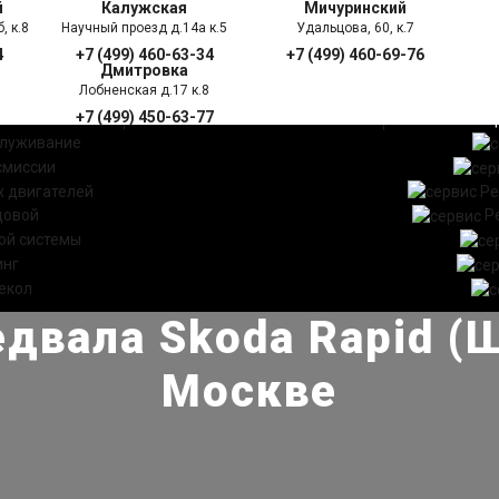
й
Калужская
Мичуринский
, к.8
Научный проезд д.14а к.5
Удальцова, 60, к.7
4
+7 (499) 460-63-34
+7 (499) 460-69-76
Дмитровка
Лобненская д.17 к.8
+7 (499) 450-63-77
УГИ
ПРАЙС ЛИСТ
АКЦ
служивание
смиссии
 двигателей
Ре
довой
Р
ой системы
инг
екол
двала Skoda Rapid (
Москве