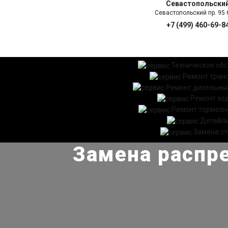
Севастопольски
Севастопольский пр. 95 б
+7 (499) 460-69-8
ГЛАВНАЯ
УСЛ
Техническое об
Ремонт тран
Ремонт дизельных
Ремонт хо
Ремонт тормозн
Детейл
Замена ст
Замена распре