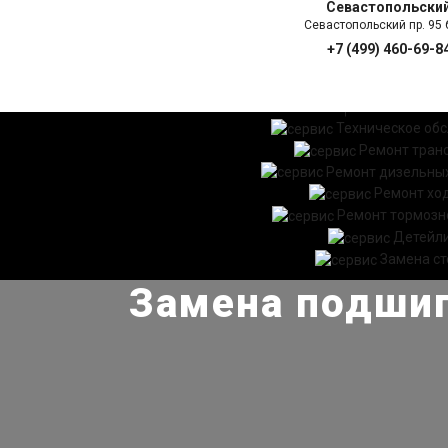
Севастопольски
Севастопольский пр. 95 б
+7 (499) 460-69-8
ГЛАВНАЯ
УСЛ
Техническое об
Ремонт тран
Ремонт дизельных
Ремонт хо
Ремонт тормозн
Детейл
Замена ст
Замена подшип