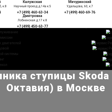
й
Калужская
Мичуринский
, к.8
Научный проезд д.14а к.5
Удальцова, 60, к.7
4
+7 (499) 460-63-34
+7 (499) 460-69-76
Дмитровка
Лобненская д.17 к.8
+7 (499) 450-63-77
УГИ
ПРАЙС ЛИСТ
АКЦ
служивание
смиссии
 двигателей
Ре
довой
Р
ой системы
инг
екол
ника ступицы Skoda 
Октавия) в Москве