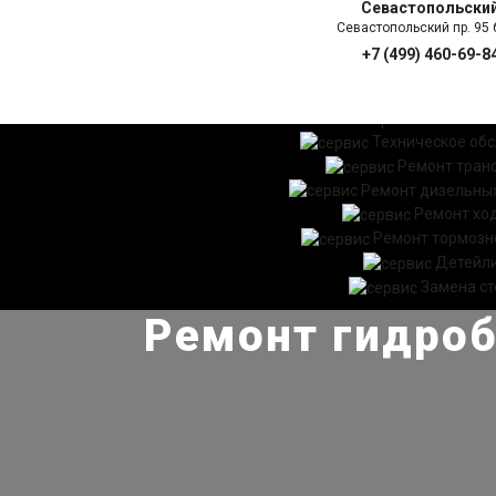
Севастопольски
Севастопольский пр. 95 б
+7 (499) 460-69-8
ГЛАВНАЯ
УСЛ
Техническое об
Ремонт тран
Ремонт дизельных
Ремонт хо
Ремонт тормозн
Детейл
Замена ст
Ремонт гидроб