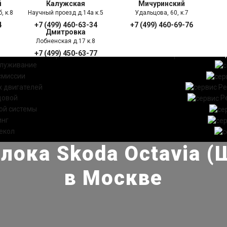
й
Калужская
Мичуринский
, к.8
Научный проезд д.14а к.5
Удальцова, 60, к.7
4
+7 (499) 460-63-34
+7 (499) 460-69-76
Дмитровка
Лобненская д.17 к.8
+7 (499) 450-63-77
УГИ
ПРАЙС ЛИСТ
АКЦ
служивание
смиссии
 двигателей
Ре
довой
Р
ой системы
инг
екол
лока Skoda Octavia (
в Москве