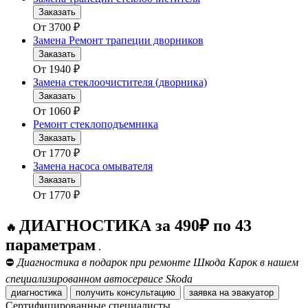
Заказать
От
3700
₽
Замена Ремонт трапеции дворников
Заказать
От
1940
₽
Замена стеклоочистителя (дворника)
Заказать
От
1060
₽
Ремонт стеклоподъемника
Заказать
От
1770
₽
Замена насоса омывателя
Заказать
От
1770
₽
ДИАГНОСТИКА за 490₽ по 43
🔥
параметрам
.
⛔
Диагностика в подарок при ремонте Шкода Карок в нашем
специализированном автосервисе Skoda
диагностика
получить консультацию
заявка на эвакуатор
Сертифицированные специалисты