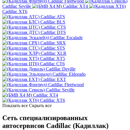
Cadillac Fleetwood
Cadillac Seville
Cadillac XT4
Cadillac XT6
Cadillac ATS
Cadillac BLS
Cadillac CTS
Cadillac DTS
Cadillac Escalade
Cadillac SRX
Cadillac STS
Cadillac XLR
Cadillac XT5
Cadillac CT6
Cadillac Deville
Cadillac Eldorado
Cadillac EXT
Cadillac Fleetwood
Cadillac Seville
Cadillac XT4
Cadillac XT6
Показать все
Скрыть все
Сеть специализированных
автосервисов Cadillac (Кадиллак)