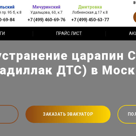
В
льский
Мичуринский
Дмитровка
пр. 95 б, к.8
Удальцова, 60, к.7
Лобненская д.17 к.8
0-69-84
+7 (499) 460-69-76
+7 (499) 450-63-77
ГИ
ПРАЙС ЛИСТ
АК
устранение царапин Ca
Кадиллак ДТС) в Моск
ЗАКАЗАТЬ ЭВАКУАТОР
ПО