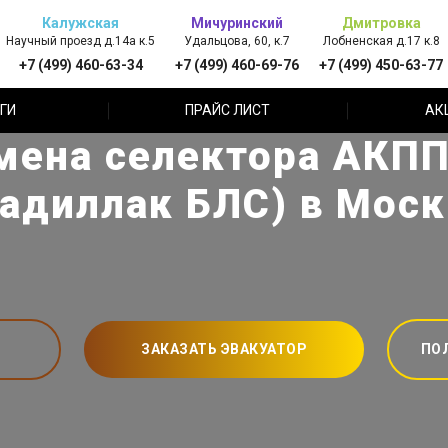
Калужская
Мичуринский
Дмитровка
Научный проезд д.14а к.5
Удальцова, 60, к.7
Лобненская д.17 к.8
+7 (499) 460-63-34
+7 (499) 460-69-76
+7 (499) 450-63-77
ГИ
ПРАЙС ЛИСТ
АК
мена селектора АКПП 
Кадиллак БЛС) в Моск
ЗАКАЗАТЬ ЭВАКУАТОР
ПО