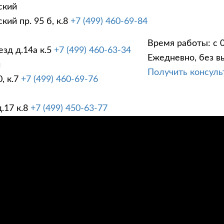
ский
ий пр. 95 б, к.8
+7 (499) 460-69-84
Время работы: с 0
зд д.14а к.5
+7 (499) 460-63-34
Ежедневно, без в
ГИ
ПРАЙС ЛИСТ
АК
й
Получить консул
, к.7
+7 (499) 460-69-76
.17 к.8
+7 (499) 450-63-77