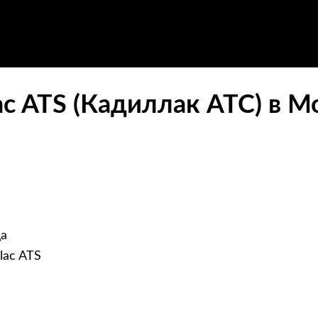
c ATS (Кадиллак АТС) в М
c
да
lac ATS