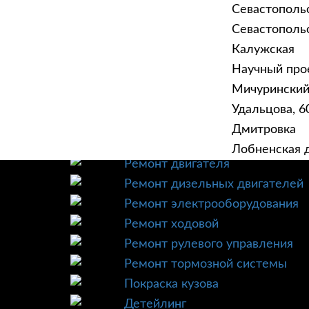
Севастополь
Севастопольск
Калужская
Научный прое
ГЛАВНАЯ
УСЛУ
Мичурински
Техническое обслуживание
Удальцова, 60
Диагностика
Дмитровка
Ремонт трансмиссии
Лобненская д
Ремонт двигателя
Ремонт дизельных двигателей
Ремонт электрооборудования
Ремонт ходовой
Ремонт рулевого управления
Ремонт тормозной системы
Покраска кузова
Детейлинг