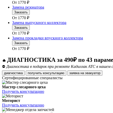
От
1770
₽
Замена резонатора
Заказать
От
1770
₽
Замена выпускного коллектора
Заказать
От
1770
₽
Замена прокладки впускного коллектора
Заказать
От
1770
₽
ДИАГНОСТИКА за 490₽ по 43 парам
🔥
⛔
Диагностика в подарок при ремонте Кадиллак АТС в нашем с
диагностика
получить консультацию
заявка на эвакуатор
Сертифицированные специалисты
Мастер слесарного цеха
Получить консультацию
Моторист
Получить консультацию